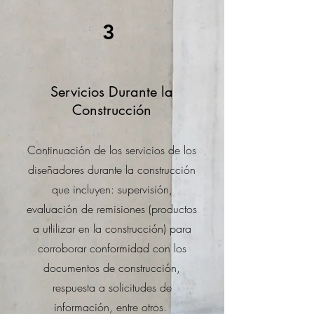
3
Servicios Durante la
Construcción
Continuación de los servicios de los
diseñadores durante la construcción
que incluyen: supervisión,
evaluación de remisiones (productos
a utlilizar en la construcción) para
corroborar conformidad con los
documentos de construcción,
respuesta a solicitudes de
información, entre otros.