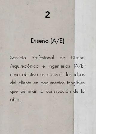
2
Diseño (A/E)
Servicio Profesional de Diseño
Arquitectónico e Ingenierías (A/E)
cuyo objetivo es convertir las ideas
del cliente en documentos tangibles
que permitan la construcción de la
obra.