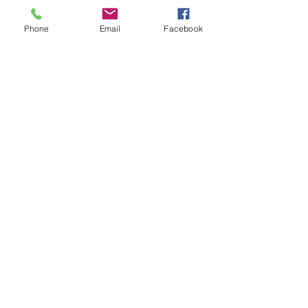
Apellidos
Phone
Email
Facebook
Correo electrónico (email)
Mensaje
Send
ARQ. ANGEL