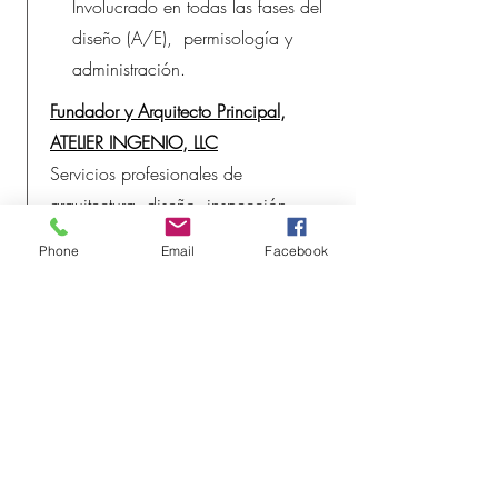
Involucrado en todas las fases del
diseño (A/E), permisología y
administración.
Fundador y Arquitecto Principal,
ATELIER INGENIO, LLC
Servicios profesionales de
arquitectura, diseño, inspección,
permisología, desarrollo de marcas y
Phone
Email
Facebook
arte urbano.